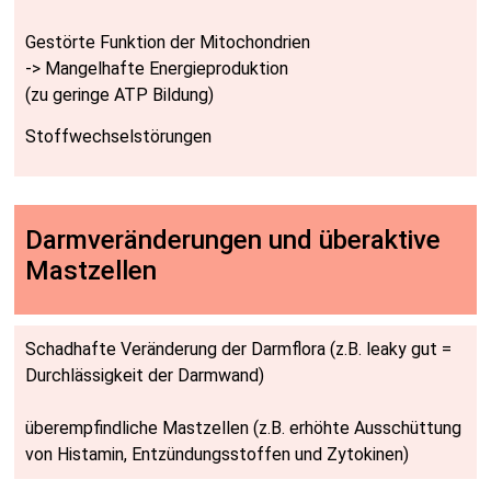
Gestörte Funktion der Mito­chondrien
-> Mangel­hafte Energie­produktion
(zu geringe ATP­ Bildung)
Stoff­wechsel­störungen
Darm­ver­än­derun­gen und über­aktive
Mast­zellen
Schadhafte Veränderung der Darmflora (z.B. leaky gut =
Durchläs­sigkeit der Darmwand)
über­empfindliche Mastzellen (z.B. erhöhte Aus­schüt­tung
von Histamin, Entzündungs­stoffen und Zytokinen)