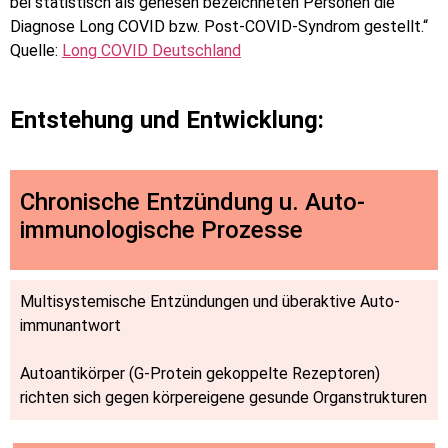
bei statistisch als genesen bezeichneten Personen die
Diagnose Long COVID bzw. Post-COVID-Syndrom gestellt.“
Quelle:
Long COVID Deutschland
Entstehung und Entwicklung:
Chro­nische Ent­zündung u. Auto­
immuno­logische Prozes­se
Multi­systemische Ent­zün­dun­gen und überaktive Auto­
immun­antwort
Auto­anti­körper (G-Protein gekoppelte Rezeptoren)
richten sich gegen körper­eigene gesunde Organ­strukturen