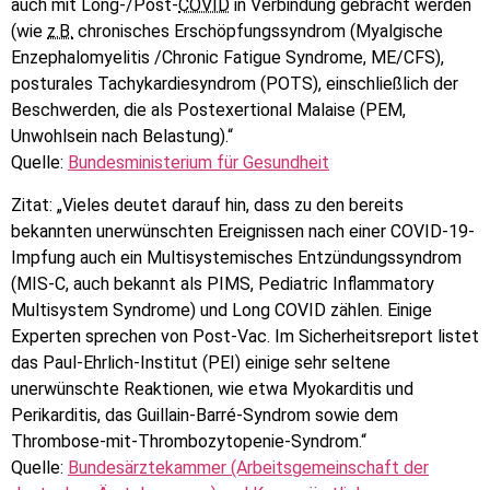
auch mit Long-/Post-
COVID
in Verbindung gebracht werden
(wie
z.B.
chronisches Erschöpfungssyndrom (Myalgische
Enzephalomyelitis /Chronic Fatigue Syndrome, ME/CFS),
posturales Tachykardiesyndrom (POTS), einschließlich der
Beschwerden, die als Postexertional Malaise (PEM,
Unwohlsein nach Belastung).“
Quelle:
Bundesministerium für Gesundheit
Zitat: „Vieles deutet darauf hin, dass zu den bereits
bekannten unerwünschten Ereignissen nach einer COVID-19-
Impfung auch ein Multisystemisches Entzündungssyndrom
(MIS-C, auch bekannt als PIMS, Pediatric Inflammatory
Multisystem Syndrome) und Long COVID zählen. Einige
Experten sprechen von Post-Vac. Im Sicherheitsreport listet
das Paul-Ehrlich-Institut (PEI) einige sehr seltene
unerwünschte Reaktionen, wie etwa Myokarditis und
Perikarditis, das Guillain-Barré-Syndrom sowie dem
Thrombose-mit-Thrombozytopenie-Syndrom.“
Quelle:
Bundesärztekammer (Arbeitsgemeinschaft der