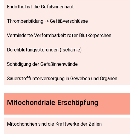
Endothel ist die Gefäß­innenhaut
Thromben­bildung -> Gefäß­ver­schlüsse
Verminderte Verform­barkeit roter Blut­körperchen
Durch­blut­ungs­störungen (Ischämie)
Schädigung der Gefäß­innen­wände
Sauerstoff­unter­ver­sorgung in Geweben und Organen
Mito­chon­driale Er­schöp­­fung
Mito­chond­rien sind die Kraftwerke der Zellen