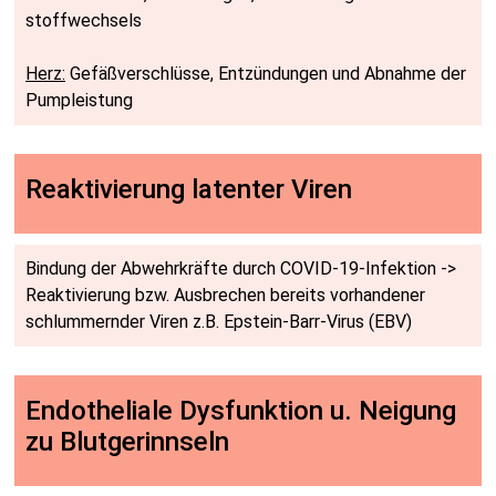
stoff­wech­sels
Herz:
Gefäß­ver­schlüs­se, Entzün­dungen und Abnahme der
Pump­leistung
Reakti­vierung latenter Viren
Bindung der Ab­­wehr­kräfte durch COVID-19-Infektion ->
Re­ak­ti­vierung bzw. Ausbrechen bereits vor­handen­er
schlum­mernder Viren z.B. Epstein-Barr-Virus (EBV)
Endo­theliale Dys­funktion u. Neigung
zu Blut­gerin­nseln